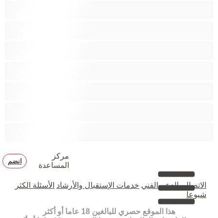
دببة
زوجان
قضيب كبير
كلية
مثليّ الجنس
مستقيم
مفتولة العضلات
مركز
انضم
المساعدة
الاتصال بالدعم الفني
خدمات الإستقبال والأرشاد
الأسئلة الكثر
شيوعا
هذا الموقع حصري للبالغين 18 عاما أو أكثر