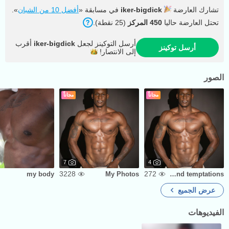
تشارك العارضة
iker-bigdick
في مسابقة «
أفضل 10 من الشبان
».
تحتل العارضة حاليا
450 المركز
(25 نقطة).
أرسل التوكينز لجعل
iker-bigdick
أقرب
أرسل توكينز
إلى
الانتصار!
الصور
مجاناً
مجاناً
7
4
3228
272
my body
My Photos
Between lights and temptations
عرض الجميع
الفيديوهات