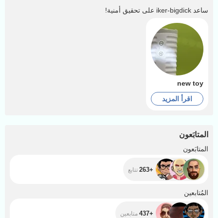
ساعد
iker-bigdick
على تحقيق أمنية!
new toy
اقرأ المزيد
المتابَعون
+263
المتابَعون
+263
تتابع
+437
المُتابعين
+437
متابعين