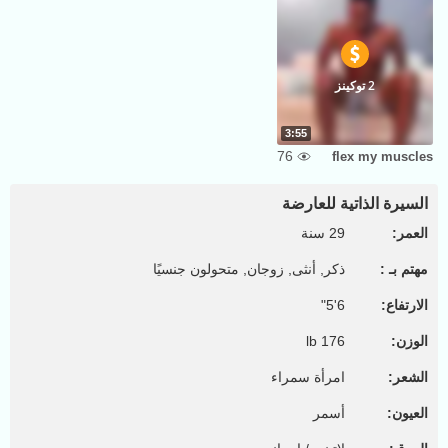
2 توكينز
3:55
76
flex my muscles
السيرة الذاتية للعارضة
العمر:
29 سنة
مهتم بـ :
ذكر, أنثى, زوجان, متحولون جنسيًا
الارتفاع:
6'5"
الوزن:
176 lb
الشعر:
امرأة سمراء
العيون:
أسمر