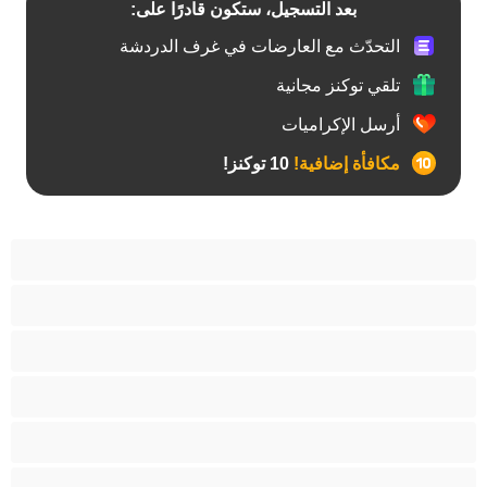
بعد التسجيل، ستكون قادرًا على:
التحدّث مع العارضات في غرف الدردشة
تلقي توكنز مجانية
أرسل الإكراميات
مكافأة إضافية!
10 توكنز!
أفضل عارضات الدردشة الخاصة
ثنائي الجنس
جنس شرجي
دببة
زوجان
قضيب كبير