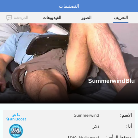
التصنيفات
SummerwindBlu
التعريف
الصور
الفيديوهات
الدردشة
SummerwindBlu
الاسم:
Summerwind
ما هو
Fan Boost؟
أنا :
ذكر
مسقط الرأس:
USA, Hollywood