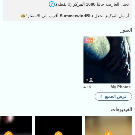
تحتل العارضة حاليا
1060 المركز
(0 نقطة).
أرسل التوكينز لجعل
SummerwindBlu
أقرب إلى
الانتصار!
الصور
مجاناً
9
4
My Photos
عرض الجميع
الفيديوهات