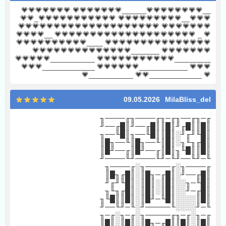
__💗💗💗💗💗💗💗💗______💗💗💗💗💗💗💗 💗💗💗💗💗💗💗
💗💗💗__💗💗💗💗💗💗💗💗💗 💗💗💗💗💗💗💗💗💗💗💗_💗💗
💗💗💗💗💗💗💗 💗💗💗💗💗💗💗💗💗💗💗💗💗💗💗💗💗💗💗💗
💗 _ 💗💗💗💗💗💗💗💗💗💗💗💗💗💗💗💗💗💗💗💗 __💗💗💗💗
💗💗💗💗💗💗💗💗💗💗💗💗💗💗💗 ____💗💗💗💗💗💗💗💗💗💗
💗💗💗💗💗💗💗 _______💗💗💗💗💗💗💗💗💗💗💗💗💗💗
_________💗💗💗💗💗💗💗💗💗💗💗 ___________💗💗💗💗💗
💗💗💗 ____________💗💗💗💗💗💗 _____________💗💗💗
💗 _____________💗💗 ___________💗
09.05.2026
MilaBliss_del
╓─╖╓──╖╓─╖╓────╖╓────╖
║█║║█╓╜║█║║█╓──╜║█╓──╜
║█╙╜╓╜░║█║║█╙──╖║█╙──╖
║█╓╖╙╖░║█║╙──╖█║╙──╖█║
║█║║█╙╖║█║╓──╜█║╓──╜█║
╙─╜╙──╜╙─╜╙────╜╙────╜
╓────╖░╓─────╖░╓────╖
║█╓──╜░║█╓─╖█║░║█╓╖█║
║█╙─╖░░║█║░║█║░║█╙╜╓╜
║█╓─╜░░║█║░║█║░║█╓╖╙╖
║█║░░░░║█╙─╜█║░║█║║█╙╖
╙─╜░░░░╙─────╜░╙─╜╙──╜
╓─╖░╓─╖╓─────╖░╓─╖░╓─╖
║█║░║█║║█╓─╖█║░║█║░║█║