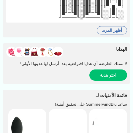
║█╙─╜█║║█║░║█║░║█║░║█║
╙─╖█╓─╜║█║░║█║░║█║░║█║
░░║█║░░║█╙─╜█║░║█╙─╜█║
░░╙─╜░░╙─────╜░╙─────╜
أظهر المزيد
الهدايا
لا تمتلك العارضة أي هدايا افتراضية بعد. أرسل لها هديتها الأولى!
اختر هدية
قائمة الأمنيات لـ
ساعد
SummerwindBlu
على تحقيق أمنية!