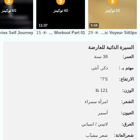
50 توكينز
40 توكينز
60 توكينز
11:37
5:59
15
29
ey
The Gym Erotic Workout Part 01
Erotic Voyeur SitUps
السيرة الذاتية للعارضة
العمر:
38 سنة
مهتم بـ :
ذكر, أنثى
الارتفاع:
5'7"
الوزن:
121 lb
الشعر:
امرأة سمراء
العيون:
أسمر
العرق:
لاتيني / اسباني
شعرالعانة:
شعر مشذّب