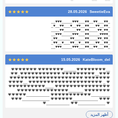
28.05.2026
SweetieEva
_♥♥___♥♥__♥♥___♥♥♥_____♥♥♥__
_♥♥__♥♥___♥♥__♥♥__♥___♥♥__♥_
_♥♥_♥♥____♥♥__♥♥______♥♥____
_♥♥♥♥_____♥♥___♥♥♥_____♥♥♥__
_♥♥_♥♥____♥♥_____♥♥______♥♥_
_♥♥__♥♥___♥♥__♥__♥♥___♥__♥♥_
_♥♥___♥♥__♥♥___♥♥♥_____♥♥♥__
15.05.2026
KateBloom_del
__💗💗💗💗💗💗💗💗______💗💗💗💗💗💗💗 💗💗💗💗💗💗💗
💗💗💗__💗💗💗💗💗💗💗💗💗 💗💗💗💗💗💗💗💗💗💗💗_💗💗
💗💗💗💗💗💗💗 💗💗💗💗💗💗💗💗💗💗💗💗💗💗💗💗💗💗💗💗
💗 _ 💗💗💗💗💗💗💗💗💗💗💗💗💗💗💗💗💗💗💗💗 __💗💗💗💗
💗💗💗💗💗💗💗💗💗💗💗💗💗💗💗 ____💗💗💗💗💗💗💗💗💗💗
💗💗💗💗💗💗💗 _______💗💗💗💗💗💗💗💗💗💗💗💗💗💗
_________💗💗💗💗💗💗💗💗💗💗💗 ___________💗💗💗💗💗
💗💗💗 ____________💗💗💗💗💗💗 _____________💗💗💗
💗 _____________💗💗 ___________💗
أظهر المزيد