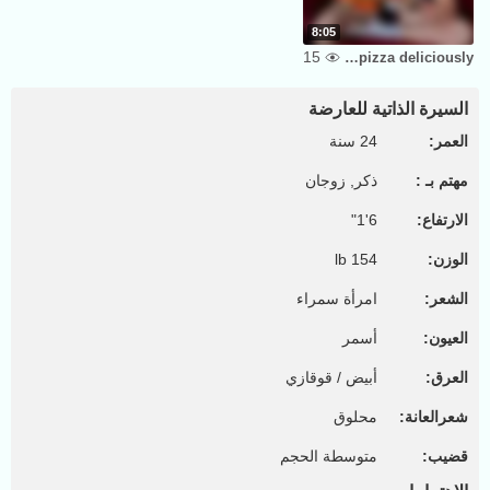
8:05
15
I'm just eating pizza deliciously
السيرة الذاتية للعارضة
العمر:
24 سنة
مهتم بـ :
ذكر, زوجان
الارتفاع:
6'1"
الوزن:
154 lb
الشعر:
امرأة سمراء
العيون:
أسمر
العرق:
أبيض / قوقازي
شعرالعانة:
محلوق
قضيب:
متوسطة الحجم