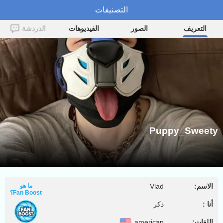
التصنيفات
Puppy_Sweety
التعريف
الصور
الفيديوهات
الدردشة
Puppy_Sweety
الاسم:
Vlad
ما هو
Fan Boost؟
أنا :
ذكر
اللغات:
american