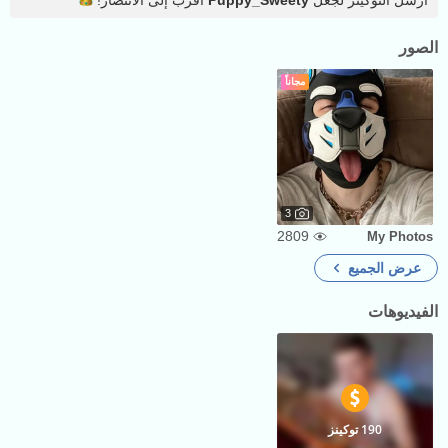
أرسل التوكينز لجعل
Puppy_Sweety
أقرب إلى
الانتصار!
الصور
مجاناً
3
2809
My Photos
عرض الجميع
الفيديوهات
190 توكينز