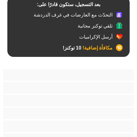
بعد التسجيل، ستكون قادرًا على:
التحدّث مع العارضات في غرف الدردشة
تلقي توكنز مجانية
أرسل الإكراميات
مكافأة إضافية!
10 توكنز!
أفضل عارضات الدردشة الخاصة
ثنائي الجنس
جنس شرجي
دببة
زوجان
قضيب كبير