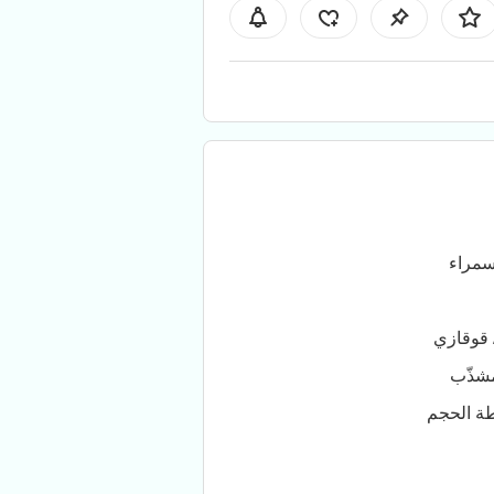
سمراء
 قوقازي
شذّب
ة الحجم