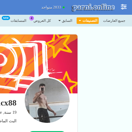
2833 متواجد
جميع العارضات
التصنيفات
السابق
كل العروض
المسابقات
icx88
19 سنة, Ukraine
البث الماضي: 5.08.25