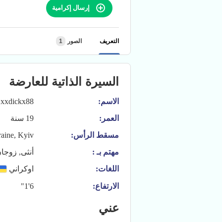
إرسال إكرامية
التعريف
الصور
1
السيرة الذاتية للعارضة
الاسم:
xxdickx88
العمر:
19 سنة
مسقط الرأس:
aine, Kyiv
مهتم بـ :
أنثى, زوجا
اللغات:
اوكراني
الارتفاع:
6'1"
عني