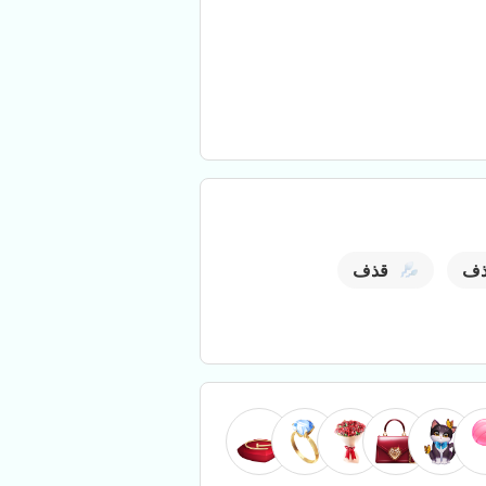
ذف
قذف