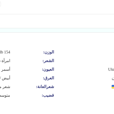
الوزن:
154 lb
الشعر:
امرأة 
Ukr
العيون:
أسمر
ن
العرق:
أبيض /
شعرالعانة:
شعر م
قضيب:
متوسط