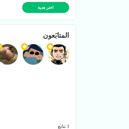
اختر هدية
المتابَعون
3 تتابع