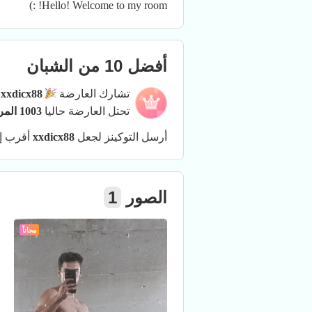
Hello! Welcome to my room! :)
أفضل 10 من الشبان
تشارك العارضة
xxdicx88
ف
تحتل العارضة حاليا
1003 المركز
أرسل التوكينز لجعل
xxdicx88
أقرب إ
الصور
1
مجاناً