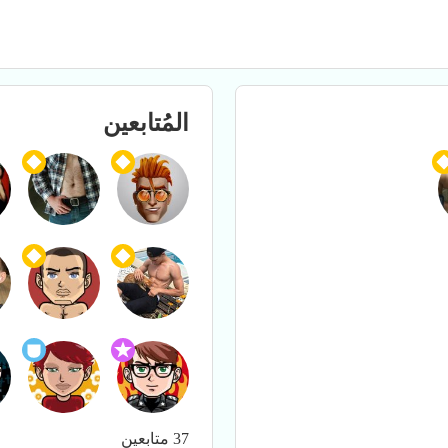
المُتابعين
37 متابعين