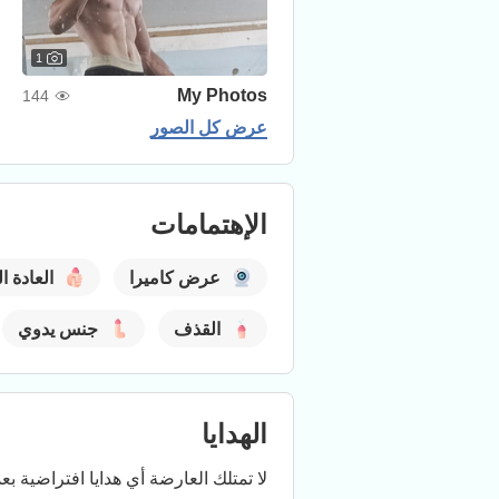
1
My Photos
144
عرض كل الصور
الإهتمامات
عرض كاميرا
العادة ا
القذف
جنس يدوي
الهدايا
لا تمتلك العارضة أي هدايا افتراضية بعد